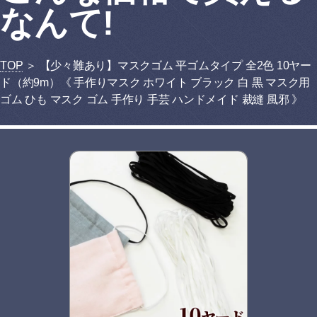
なんて!
TOP
＞ 【少々難あり】マスクゴム 平ゴムタイプ 全2色 10ヤー
ド（約9m）《 手作りマスク ホワイト ブラック 白 黒 マスク用
ゴム ひも マスク ゴム 手作り 手芸 ハンドメイド 裁縫 風邪 》