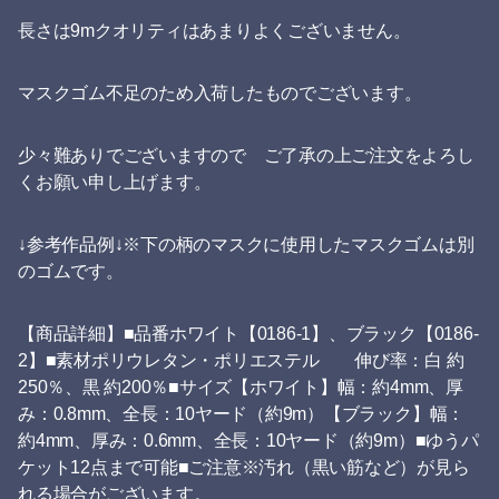
長さは9mクオリティはあまりよくございません。
マスクゴム不足のため入荷したものでございます。
少々難ありでございますので ご了承の上ご注文をよろし
くお願い申し上げます。
↓参考作品例↓※下の柄のマスクに使用したマスクゴムは別
のゴムです。
【商品詳細】■品番ホワイト【0186-1】、ブラック【0186-
2】■素材ポリウレタン・ポリエステル 伸び率：白 約
250％、黒 約200％■サイズ【ホワイト】幅：約4mm、厚
み：0.8mm、全長：10ヤード（約9m）【ブラック】幅：
約4mm、厚み：0.6mm、全長：10ヤード（約9m）■ゆうパ
ケット12点まで可能■ご注意※汚れ（黒い筋など）が見ら
れる場合がございます。