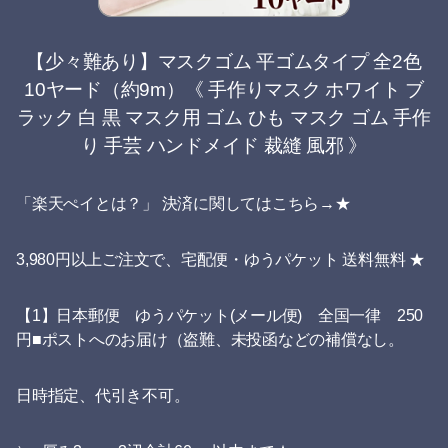
【少々難あり】マスクゴム 平ゴムタイプ 全2色
10ヤード（約9m）《 手作りマスク ホワイト ブ
ラック 白 黒 マスク用 ゴム ひも マスク ゴム 手作
り 手芸 ハンドメイド 裁縫 風邪 》
「楽天ぺイとは？」 決済に関してはこちら→★
3,980円以上ご注文で、宅配便・ゆうパケット 送料無料 ★
【1】日本郵便 ゆうパケット(メール便) 全国一律 250
円■ポストへのお届け（盗難、未投函などの補償なし。
日時指定、代引き不可。