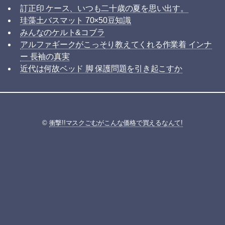
訂正印 ケース、いつも二十歳の夏を思い出す。
珪藻土バスマット 70×50豆知識
みんなのケルト&コブラ
アルファギークがこっそり教えてくれる作業着 インナ
ー 長袖の真実
近代は何故ベッド 脚 保護問題を引き起こすか
©
衝撃!!マスクごむがこんな価格で買えるなんて!